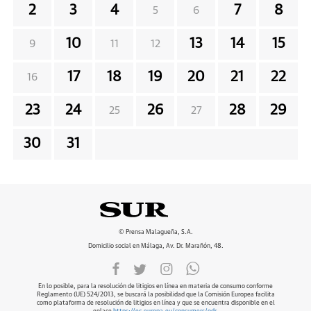
2
3
4
7
8
5
6
10
13
14
15
9
11
12
17
18
19
20
21
22
16
23
24
26
28
29
25
27
30
31
© Prensa Malagueña, S.A.
Domicilio social en Málaga, Av. Dr. Marañón, 48.
En lo posible, para la resolución de litigios en línea en materia de consumo conforme
Reglamento (UE) 524/2013, se buscará la posibilidad que la Comisión Europea facilita
como plataforma de resolución de litigios en línea y que se encuentra disponible en el