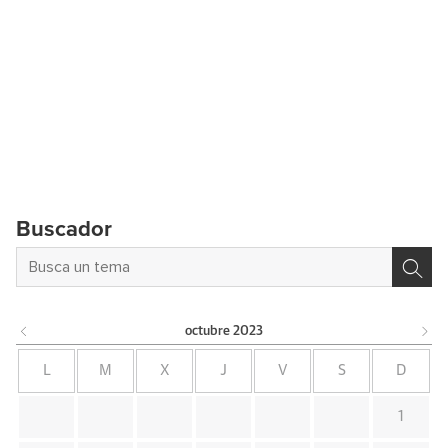
Buscador
octubre
2023
L
M
X
J
V
S
D
1