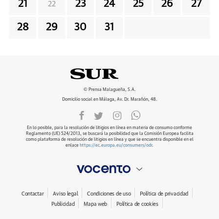
21
23
24
25
26
27
22
28
29
30
31
© Prensa Malagueña, S.A.
Domicilio social en Málaga, Av. Dr. Marañón, 48.
En lo posible, para la resolución de litigios en línea en materia de consumo conforme
Reglamento (UE) 524/2013, se buscará la posibilidad que la Comisión Europea facilita
como plataforma de resolución de litigios en línea y que se encuentra disponible en el
enlace
https://ec.europa.eu/consumers/odr
.
Contactar
Aviso legal
Condiciones de uso
Política de privacidad
Publicidad
Mapa web
Política de cookies