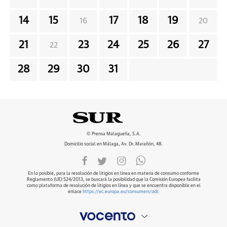
14
15
17
18
19
16
20
21
23
24
25
26
27
22
28
29
30
31
© Prensa Malagueña, S.A.
Domicilio social en Málaga, Av. Dr. Marañón, 48.
En lo posible, para la resolución de litigios en línea en materia de consumo conforme
Reglamento (UE) 524/2013, se buscará la posibilidad que la Comisión Europea facilita
como plataforma de resolución de litigios en línea y que se encuentra disponible en el
enlace
https://ec.europa.eu/consumers/odr
.