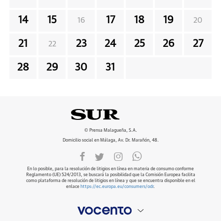
14
15
17
18
19
16
20
21
23
24
25
26
27
22
28
29
30
31
© Prensa Malagueña, S.A.
Domicilio social en Málaga, Av. Dr. Marañón, 48.
En lo posible, para la resolución de litigios en línea en materia de consumo conforme
Reglamento (UE) 524/2013, se buscará la posibilidad que la Comisión Europea facilita
como plataforma de resolución de litigios en línea y que se encuentra disponible en el
enlace
https://ec.europa.eu/consumers/odr
.