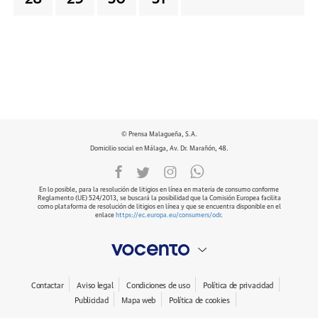
© Prensa Malagueña, S.A.
Domicilio social en Málaga, Av. Dr. Marañón, 48.
En lo posible, para la resolución de litigios en línea en materia de consumo conforme
Reglamento (UE) 524/2013, se buscará la posibilidad que la Comisión Europea facilita
como plataforma de resolución de litigios en línea y que se encuentra disponible en el
enlace
https://ec.europa.eu/consumers/odr
.
Contactar
Aviso legal
Condiciones de uso
Política de privacidad
Publicidad
Mapa web
Política de cookies