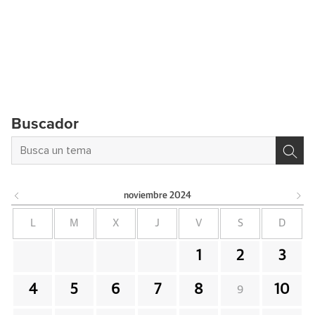
Buscador
noviembre
2024
L
M
X
J
V
S
D
1
2
3
4
5
6
7
8
10
9