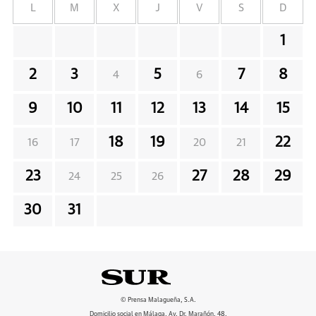
L
M
X
J
V
S
D
1
2
3
5
7
8
4
6
9
10
11
12
13
14
15
18
19
22
16
17
20
21
23
27
28
29
24
25
26
30
31
© Prensa Malagueña, S.A.
Domicilio social en Málaga, Av. Dr. Marañón, 48.