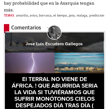
hay probabilidad que en la Axarquía tengan
más.
TEMAS
amarillo
,
aviso
,
borrasca
,
el tiempo
,
jana
,
malaga
,
prediccion
Comentarios
Jose Luis Escudero Gallegos
El TERRAL NO VIENE DE
ÁFRICA. ! QUE ABURRIDA SERIA
LA VIDA SI TUVIÉRAMOS QUE
SUFRIR MONÓTONOS CIELOS
DESPEJADOS DÍA TRAS DÍA (