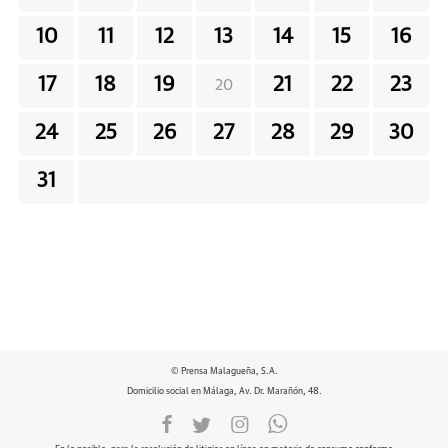
10
11
12
13
14
15
16
17
18
19
21
22
23
20
24
25
26
27
28
29
30
31
© Prensa Malagueña, S.A.
Domicilio social en Málaga, Av. Dr. Marañón, 48.