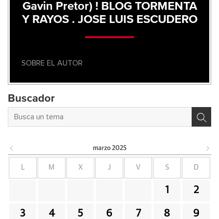
Gavin Pretor) ! BLOG TORMENTA
Y RAYOS . JOSE LUIS ESCUDERO
SOBRE EL AUTOR
Buscador
marzo
2025
L
M
X
J
V
S
D
1
2
3
4
5
6
7
8
9