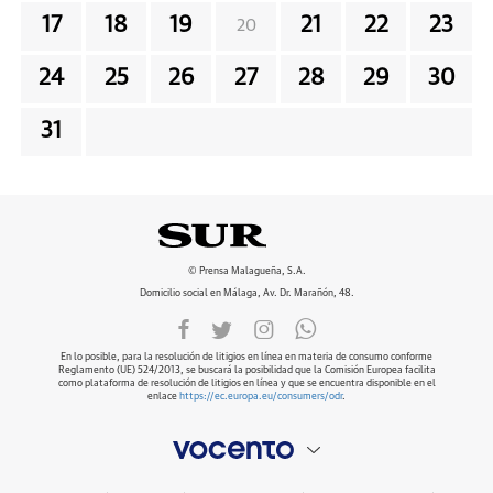
17
18
19
21
22
23
20
24
25
26
27
28
29
30
31
© Prensa Malagueña, S.A.
Domicilio social en Málaga, Av. Dr. Marañón, 48.
En lo posible, para la resolución de litigios en línea en materia de consumo conforme
Reglamento (UE) 524/2013, se buscará la posibilidad que la Comisión Europea facilita
como plataforma de resolución de litigios en línea y que se encuentra disponible en el
enlace
https://ec.europa.eu/consumers/odr
.