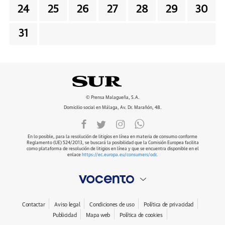
24
25
26
27
28
29
30
31
© Prensa Malagueña, S.A.
Domicilio social en Málaga, Av. Dr. Marañón, 48.
En lo posible, para la resolución de litigios en línea en materia de consumo conforme
Reglamento (UE) 524/2013, se buscará la posibilidad que la Comisión Europea facilita
como plataforma de resolución de litigios en línea y que se encuentra disponible en el
enlace
https://ec.europa.eu/consumers/odr
.
Contactar
Aviso legal
Condiciones de uso
Política de privacidad
Publicidad
Mapa web
Política de cookies