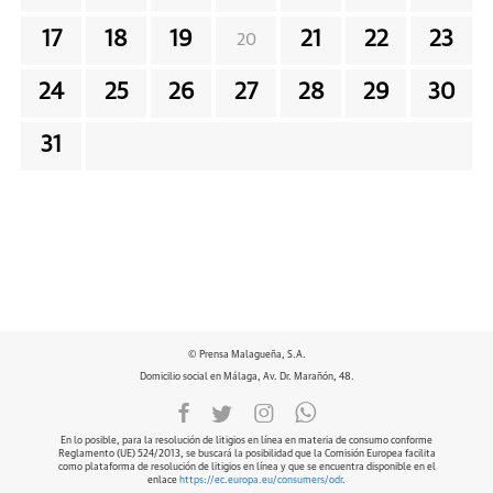
17
18
19
21
22
23
20
24
25
26
27
28
29
30
31
© Prensa Malagueña, S.A.
Domicilio social en Málaga, Av. Dr. Marañón, 48.
En lo posible, para la resolución de litigios en línea en materia de consumo conforme
Reglamento (UE) 524/2013, se buscará la posibilidad que la Comisión Europea facilita
como plataforma de resolución de litigios en línea y que se encuentra disponible en el
enlace
https://ec.europa.eu/consumers/odr
.