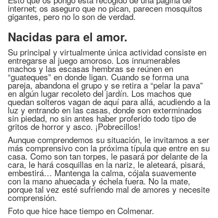
internet; os aseguro que no pican, parecen mosquitos
gigantes, pero no lo son de verdad.
Nacidas para el amor.
Su principal y virtualmente única actividad consiste en
entregarse al juego amoroso. Los innumerables
machos y las escasas hembras se reúnen en
“guateques” en donde ligan. Cuando se forma una
pareja, abandona el grupo y se retira a “pelar la pava”
en algún lugar recoleto del jardín. Los machos que
quedan solteros vagan de aquí para allá, acudiendo a la
luz y entrando en las casas, donde son exterminados
sin piedad, no sin antes haber proferido todo tipo de
gritos de horror y asco. ¡Pobrecillos!
Aunque comprendemos su situación, le invitamos a ser
más comprensivo con la próxima típula que entre en su
casa. Como son tan torpes, le pasará por delante de la
cara, le hará cosquillas en la nariz, le aleteará, pisará,
embestirá… Mantenga la calma, cójala suavemente
con la mano ahuecada y échela fuera. No la mate,
porque tal vez esté sufriendo mal de amores y necesite
comprensión.
Foto que hice hace tiempo en Colmenar.