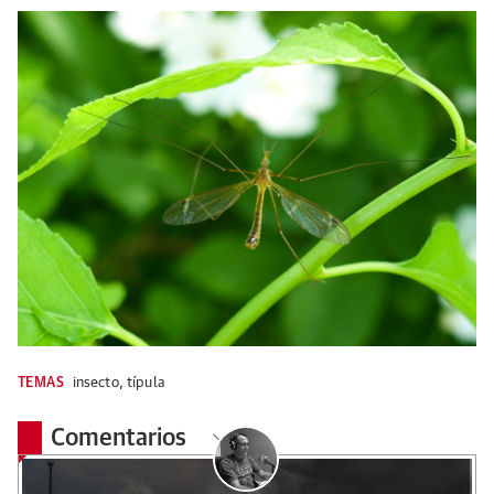
TEMAS
insecto
,
típula
Comentarios