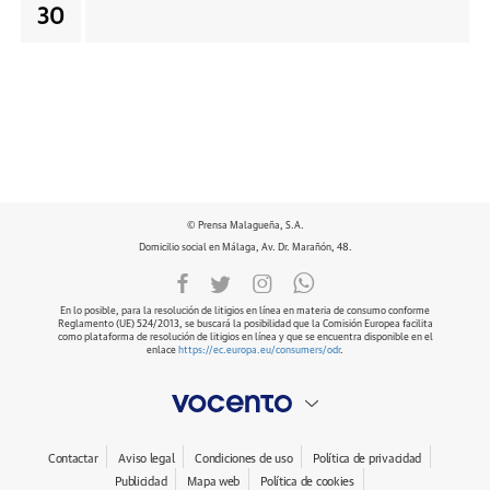
30
© Prensa Malagueña, S.A.
Domicilio social en Málaga, Av. Dr. Marañón, 48.
En lo posible, para la resolución de litigios en línea en materia de consumo conforme
Reglamento (UE) 524/2013, se buscará la posibilidad que la Comisión Europea facilita
como plataforma de resolución de litigios en línea y que se encuentra disponible en el
enlace
https://ec.europa.eu/consumers/odr
.
Contactar
Aviso legal
Condiciones de uso
Política de privacidad
Publicidad
Mapa web
Política de cookies