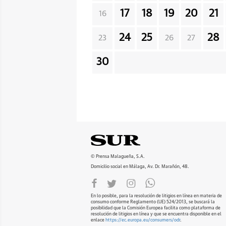
17
18
19
20
21
16
24
25
28
23
26
27
30
© Prensa Malagueña, S.A.
Domicilio social en Málaga, Av. Dr. Marañón, 48.
En lo posible, para la resolución de litigios en línea en materia de
consumo conforme Reglamento (UE) 524/2013, se buscará la
posibilidad que la Comisión Europea facilita como plataforma de
resolución de litigios en línea y que se encuentra disponible en el
enlace
https://ec.europa.eu/consumers/odr
.