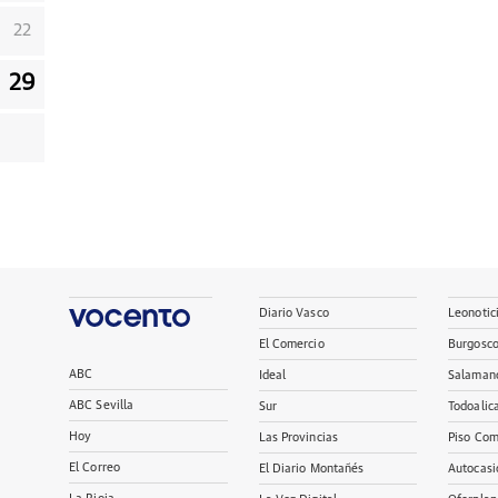
22
29
Diario Vasco
Leonotic
El Comercio
Burgosc
ABC
Ideal
Salaman
ABC Sevilla
Sur
Todoalic
Hoy
Las Provincias
Piso Com
El Correo
El Diario Montañés
Autocasi