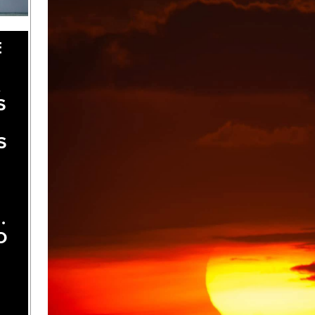
E
A
S
S
.
O