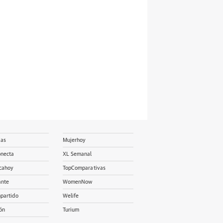
ias
Mujerhoy
onecta
XL Semanal
cahoy
TopComparativas
ante
WomenNow
partido
Welife
ón
Turium