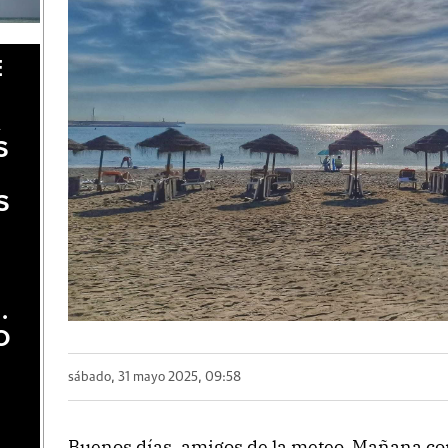
E
A
S
S
.
O
sábado, 31 mayo 2025, 09:58
Buenos días, amigos de la meteo. Mañana co