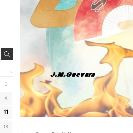
D
4
11
18