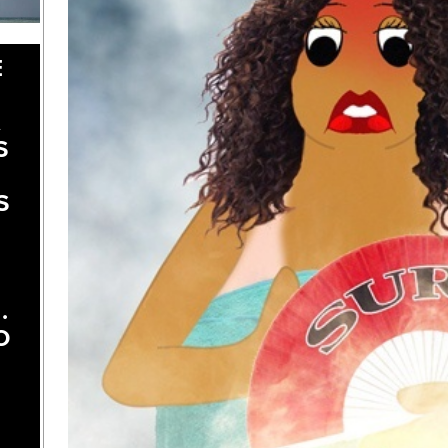
E
A
S
S
.
O