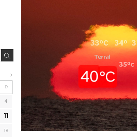
D
4
11
18