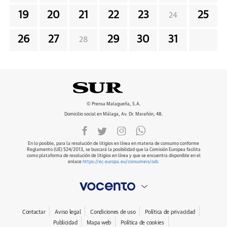
19
20
21
22
23
25
24
26
27
29
30
31
28
© Prensa Malagueña, S.A.
Domicilio social en Málaga, Av. Dr. Marañón, 48.
En lo posible, para la resolución de litigios en línea en materia de consumo conforme
Reglamento (UE) 524/2013, se buscará la posibilidad que la Comisión Europea facilita
como plataforma de resolución de litigios en línea y que se encuentra disponible en el
enlace
https://ec.europa.eu/consumers/odr
.
Contactar
Aviso legal
Condiciones de uso
Política de privacidad
Publicidad
Mapa web
Política de cookies