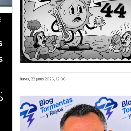
E
A
S
S
lunes, 22 junio 2026, 12:06
.
O