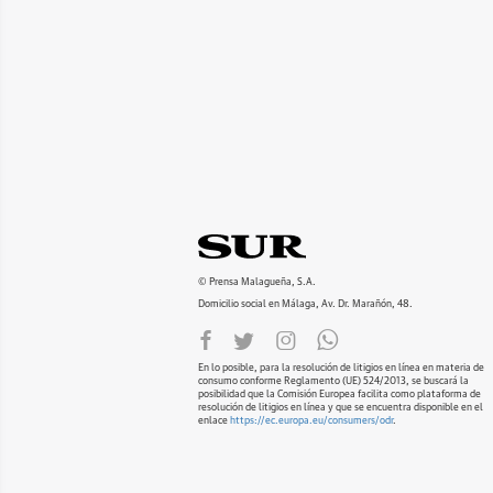
© Prensa Malagueña, S.A.
Domicilio social en Málaga, Av. Dr. Marañón, 48.
En lo posible, para la resolución de litigios en línea en materia de
consumo conforme Reglamento (UE) 524/2013, se buscará la
posibilidad que la Comisión Europea facilita como plataforma de
resolución de litigios en línea y que se encuentra disponible en el
enlace
https://ec.europa.eu/consumers/odr
.