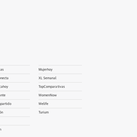
ias
Mujerhoy
onecta
XL Semanal
cahoy
TopComparativas
ante
WomenNow
partido
Welife
ón
Turium
m