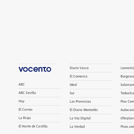
Diario Vasco
Leonotic
El Comercio
Burgosc
ABC
Ideal
Salaman
ABC Sevilla
Sur
Todoalic
Hoy
Las Provincias
Piso Com
El Correo
El Diario Montañés
Autocasi
La Rioja
La Voz Digital
Oferplan
El Norte de Castilla
La Verdad
Pisos.co