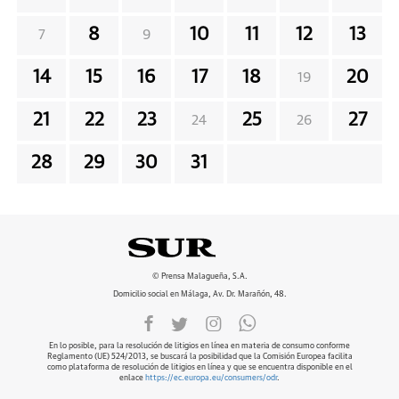
8
10
11
12
13
7
9
14
15
16
17
18
20
19
21
22
23
25
27
24
26
28
29
30
31
© Prensa Malagueña, S.A.
Domicilio social en Málaga, Av. Dr. Marañón, 48.
En lo posible, para la resolución de litigios en línea en materia de consumo conforme
Reglamento (UE) 524/2013, se buscará la posibilidad que la Comisión Europea facilita
como plataforma de resolución de litigios en línea y que se encuentra disponible en el
enlace
https://ec.europa.eu/consumers/odr
.