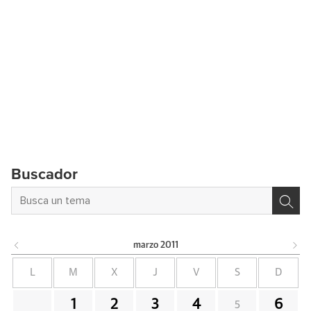
Buscador
marzo
2011
L
M
X
J
V
S
D
1
2
3
4
6
5