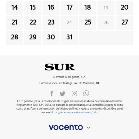
14
15
16
17
18
20
19
21
22
23
25
27
24
26
28
29
30
31
© Prensa Malagueña, S.A.
Domicilio social en Málaga, Av. Dr. Marañón, 48.
En lo posible, para la resolución de litigios en línea en materia de consumo conforme
Reglamento (UE) 524/2013, se buscará la posibilidad que la Comisión Europea facilita
como plataforma de resolución de litigios en línea y que se encuentra disponible en el
enlace
https://ec.europa.eu/consumers/odr
.