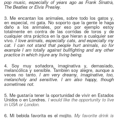
pop music, especially of years ago as Frank Sinatra,
The Beatles or Elvis Presley.
3. Me encantan los animales, sobre todo los gatos y,
en especial, mi gata. No soporto que la gente le haga
daño a los animales, por eso por ejemplo estoy
totalmente en contra de las corridas de toros y de
cualquier otra práctica en la que hieran a cualquier ser
vivo.
I love animals, especially cats, and especially my
cat. I can not stand that people hurt animals, so for
example I am totally against bullfighting and any other
practice in which injure any living being.
4. Soy muy soñadora, imaginativa y, demasiado,
melancólica y sensible. También soy alegre, aunque a
veces no tanto.
I am very dreamy, imaginative, too,
melancholy and sensitive. I am also happy, though
sometimes not.
5. Me gustaría tener la oportunidad de vivir en Estados
Unidos o en Londres.
I would like the opportunity to live
in USA or London.
6. Mi bebida favorita es el mojito.
My favorite drink is