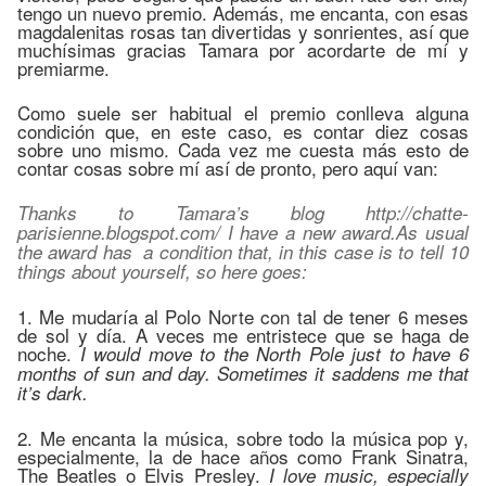
tengo un nuevo premio. Además, me encanta, con esas
magdalenitas rosas tan divertidas y sonrientes, así que
muchísimas gracias Tamara por acordarte de mí y
premiarme.
Como suele ser habitual el premio conlleva alguna
condición que, en este caso, es contar diez cosas
sobre uno mismo. Cada vez me cuesta más esto de
contar cosas sobre mí así de pronto, pero aquí van:
Thanks to Tamara’s blog http://chatte-
parisienne.blogspot.com/ I have a new award.As usual
the award has a condition that, in this case is to tell 10
things about yourself, so here goes:
1. Me mudaría al Polo Norte con tal de tener 6 meses
de sol y día. A veces me entristece que se haga de
noche.
I would move to the North Pole just to have 6
months of sun and day. Sometimes it saddens me that
it’s dark.
2. Me encanta la música, sobre todo la música pop y,
especialmente, la de hace años como Frank Sinatra,
The Beatles o Elvis Presley.
I love music, especially