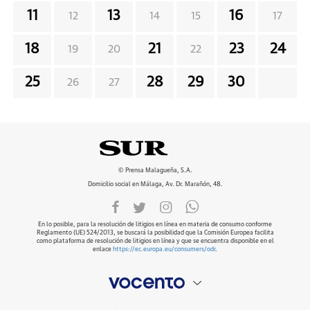
11
13
16
12
14
15
17
18
21
23
24
19
20
22
25
28
29
30
26
27
© Prensa Malagueña, S.A.
Domicilio social en Málaga, Av. Dr. Marañón, 48.
En lo posible, para la resolución de litigios en línea en materia de consumo conforme
Reglamento (UE) 524/2013, se buscará la posibilidad que la Comisión Europea facilita
como plataforma de resolución de litigios en línea y que se encuentra disponible en el
enlace
https://ec.europa.eu/consumers/odr
.