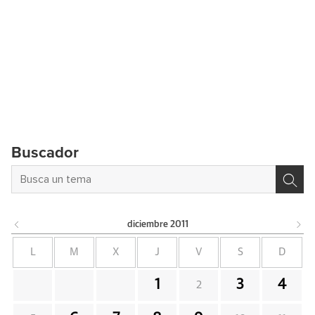
Buscador
diciembre
2011
L
M
X
J
V
S
D
1
3
4
2