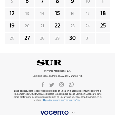
6
7
8
9
5
10
11
12
15
18
13
14
16
17
19
22
25
20
21
23
24
27
30
26
28
29
31
© Prensa Malagueña, S.A.
Domicilio social en Málaga, Av. Dr. Marañón, 48.
En lo posible, para la resolución de litigios en línea en materia de consumo conforme
Reglamento (UE) 524/2013, se buscará la posibilidad que la Comisión Europea facilita
como plataforma de resolución de litigios en línea y que se encuentra disponible en el
enlace
https://ec.europa.eu/consumers/odr
.