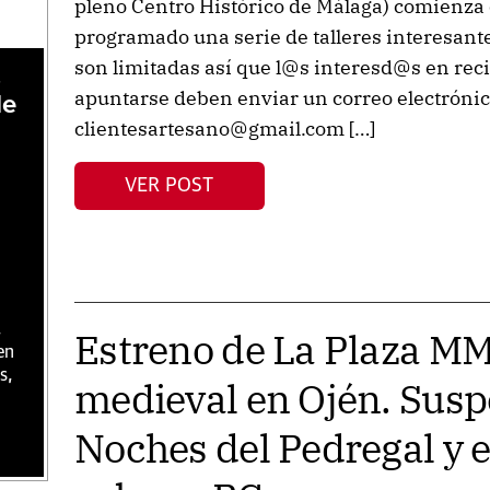
pleno Centro Histórico de Málaga) comienza 
programado una serie de talleres interesantes
son limitadas así que l@s interesd@s en rec
,
apuntarse deben enviar un correo electrónico
de
clientesartesano@gmail.com […]
VER POST
,
Estreno de La Plaza M
en
s,
medieval en Ojén. Susp
Noches del Pedregal y 