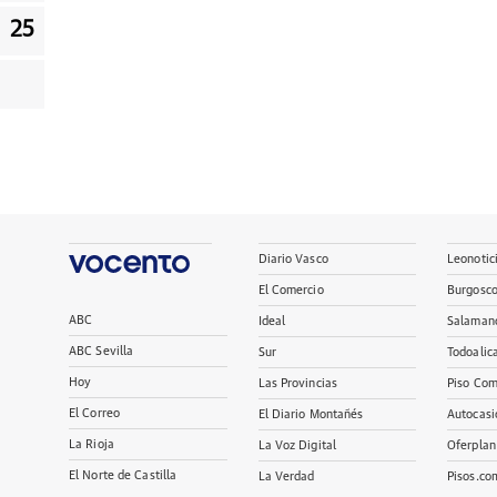
25
Diario Vasco
Leonotic
El Comercio
Burgosc
ABC
Ideal
Salaman
ABC Sevilla
Sur
Todoalic
Hoy
Las Provincias
Piso Com
El Correo
El Diario Montañés
Autocasi
La Rioja
La Voz Digital
Oferplan
El Norte de Castilla
La Verdad
Pisos.co