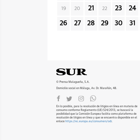
21
23
24
19
20
22
26
27
28
29
30
31
© Prensa Malagueña, S.A.
Domicilio social en Málaga, Av. Dr. Marañón, 48.
En lo posible, para la resolución de litigios en línea en materia de
consumo conforme Reglamento (UE) 524/2013, se buscará la
posibilidad que la Comisión Europea facilita como plataforma de
resolución de litigios en línea y que se encuentra disponible en el
enlace
https://ec.europa.eu/consumers/odr
.