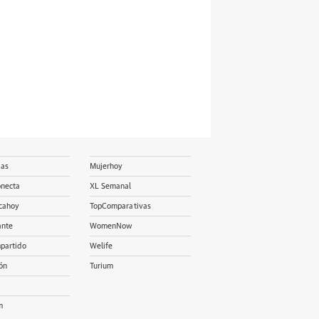
ias
Mujerhoy
onecta
XL Semanal
cahoy
TopComparativas
ante
WomenNow
partido
Welife
ón
Turium
m