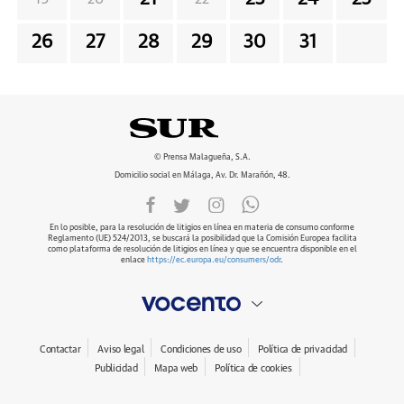
26
27
28
29
30
31
© Prensa Malagueña, S.A.
Domicilio social en Málaga, Av. Dr. Marañón, 48.
En lo posible, para la resolución de litigios en línea en materia de consumo conforme
Reglamento (UE) 524/2013, se buscará la posibilidad que la Comisión Europea facilita
como plataforma de resolución de litigios en línea y que se encuentra disponible en el
enlace
https://ec.europa.eu/consumers/odr
.
Contactar
Aviso legal
Condiciones de uso
Política de privacidad
Publicidad
Mapa web
Política de cookies