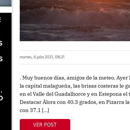
E
A
S
martes, 6 julio 2021, 08:21
S
. Muy buenos días, amigos de la meteo. Ayer l
la capital malagueña, las brisas costeras le ga
.
en el Valle del Guadalhorce y en Estepona el 
O
Destacar Álora con 40.3 grados, en Pizarra 
con 37.1 […]
VER POST