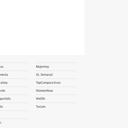
ias
Mujerhoy
onecta
XL Semanal
cahoy
TopComparativas
ante
WomenNow
partido
Welife
ón
Turium
m