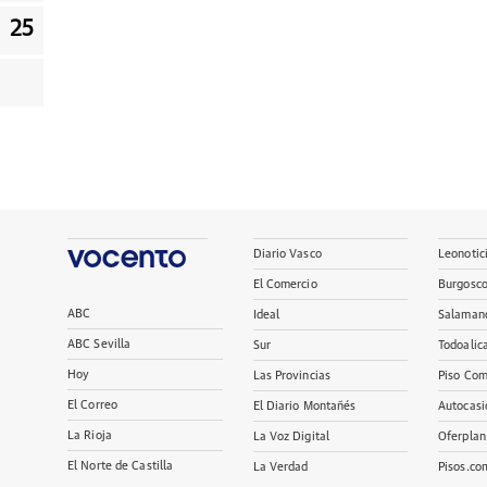
25
Diario Vasco
Leonotic
El Comercio
Burgosc
ABC
Ideal
Salaman
ABC Sevilla
Sur
Todoalic
Hoy
Las Provincias
Piso Com
El Correo
El Diario Montañés
Autocasi
La Rioja
La Voz Digital
Oferplan
El Norte de Castilla
La Verdad
Pisos.co