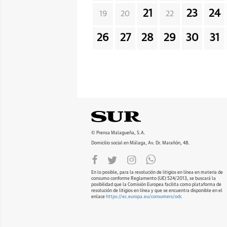
21
23
24
19
20
22
26
27
28
29
30
31
© Prensa Malagueña, S.A.
Domicilio social en Málaga, Av. Dr. Marañón, 48.
En lo posible, para la resolución de litigios en línea en materia de
consumo conforme Reglamento (UE) 524/2013, se buscará la
posibilidad que la Comisión Europea facilita como plataforma de
resolución de litigios en línea y que se encuentra disponible en el
enlace
https://ec.europa.eu/consumers/odr
.