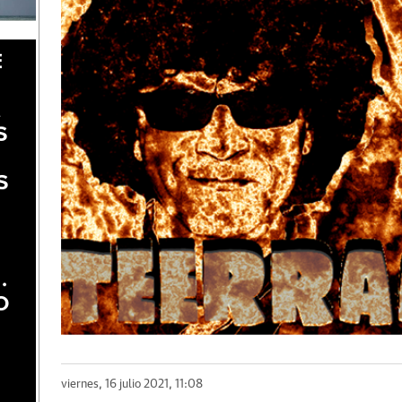
E
A
S
S
.
O
viernes, 16 julio 2021, 11:08