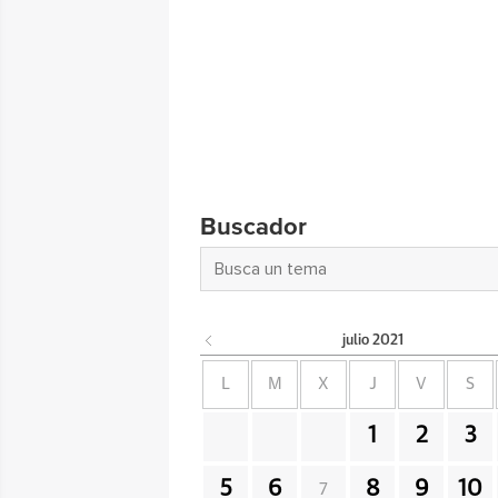
Buscador
julio
2021
L
M
X
J
V
S
1
2
3
5
6
8
9
10
7