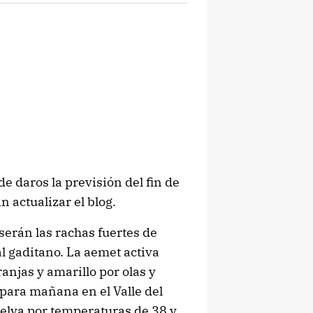
e daros la previsión del fin de
 actualizar el blog.
serán las rachas fuertes de
al gaditano. La aemet activa
njas y amarillo por olas y
para mañana en el Valle del
uelva por temperaturas de 38 y