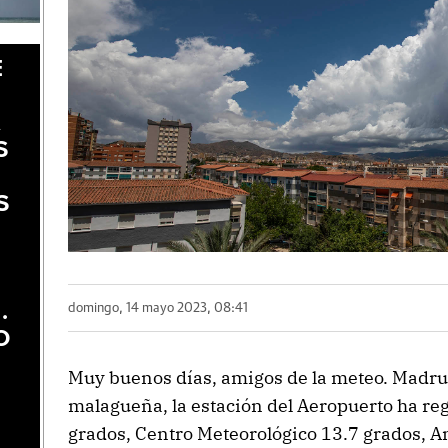
E
A
S
S
.
domingo, 14 mayo 2023, 08:41
O
Muy buenos días, amigos de la meteo. Madrug
malagueña, la estación del Aeropuerto ha re
grados, Centro Meteorológico 13.7 grados, 