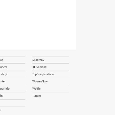
ias
Mujerhoy
onecta
XL Semanal
cahoy
TopComparativas
ante
WomenNow
partido
Welife
ón
Turium
m