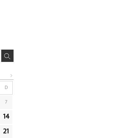
D
7
14
21