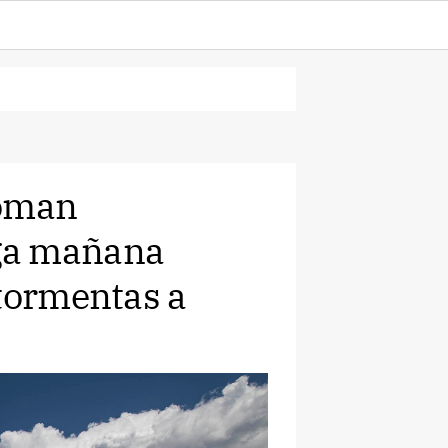
toman
ga mañana
 tormentas a