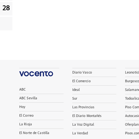
28
Diario Vasco
Leonotic
El Comercio
Burgosc
ABC
Ideal
Salaman
ABC Sevilla
Sur
Todoalic
Hoy
Las Provincias
Piso Com
El Correo
El Diario Montañés
Autocasi
La Rioja
La Voz Digital
Oferplan
El Norte de Castilla
La Verdad
Pisos.co