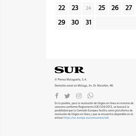
22
23
25
26
27
24
29
30
31
© Prensa Malagueña, S.A.
Domicilio social en Málaga, Av. Dr. Marañón, 48.
En lo posible, para la resolución de litigios en línea en materia de
consumo conforme Reglamento (UE) 524/2013, se buscará la
posibilidad que la Comisión Europea facilita como plataforma de
resolución de litigios en línea y que se encuentra disponible en el
enlace
https://ec.europa.eu/consumers/odr
.