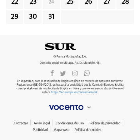
22
23
25
26
27
28
24
29
30
31
© Prensa Malagueña, S.A.
Domicilio social en Málaga, Av. Dr. Marañón, 48.
En lo posible, para la resolución de litigios en línea en materia de consumo conforme
Reglamento (UE) 524/2013, se buscará la posibilidad que la Comisión Europea facilita
como plataforma de resolución de litigios en línea y que se encuentra disponible en el
enlace
https://ec.europa.eu/consumers/odr
.
Contactar
Aviso legal
Condiciones de uso
Política de privacidad
Publicidad
Mapa web
Política de cookies