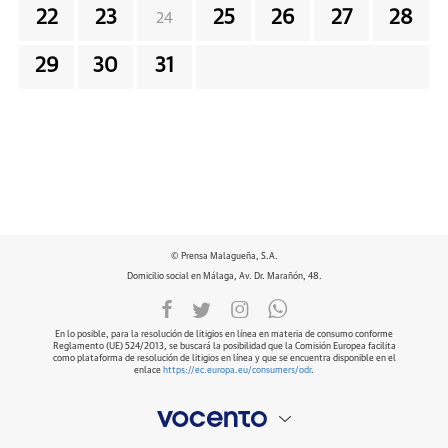
22
23
25
26
27
28
24
29
30
31
© Prensa Malagueña, S.A.
Domicilio social en Málaga, Av. Dr. Marañón, 48.
En lo posible, para la resolución de litigios en línea en materia de consumo conforme
Reglamento (UE) 524/2013, se buscará la posibilidad que la Comisión Europea facilita
como plataforma de resolución de litigios en línea y que se encuentra disponible en el
enlace
https://ec.europa.eu/consumers/odr
.