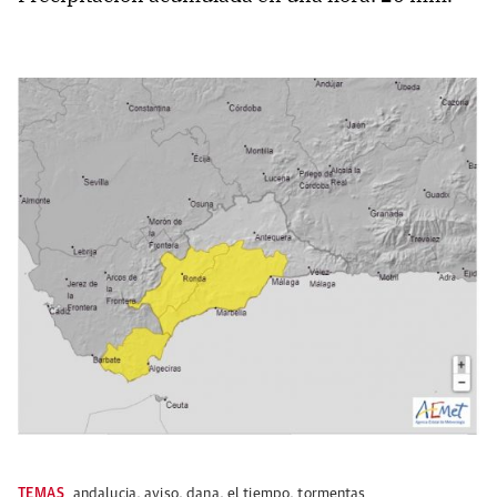
TEMAS
andalucia
,
aviso
,
dana
,
el tiempo
,
tormentas