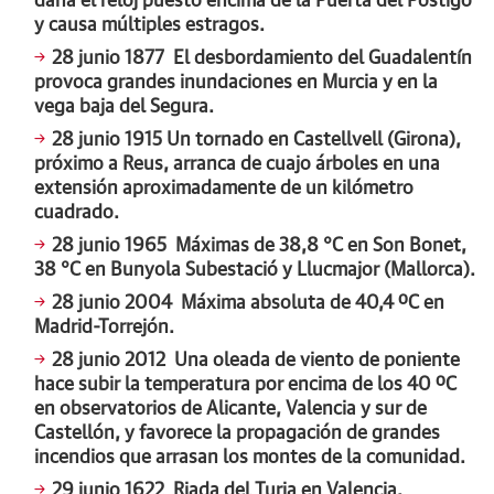
daña el reloj puesto encima de la Puerta del Postigo
y causa múltiples estragos.
28 junio 1877
El desbordamiento del Guadalentín
provoca grandes inundaciones en Murcia y en la
vega baja del Segura.
28 junio 1915
Un tornado en Castellvell (Girona),
próximo a Reus, arranca de cuajo árboles en una
extensión aproximadamente de un kilómetro
cuadrado.
28 junio 1965
Máximas de 38,8 °C en Son Bonet,
38 °C en Bunyola Subestació y Llucmajor (Mallorca).
28 junio 2004
Máxima absoluta de 40,4 ºC en
Madrid-Torrejón.
28 junio 2012
Una oleada de viento de poniente
hace subir la temperatura por encima de los 40 ºC
en observatorios de Alicante, Valencia y sur de
Castellón, y favorece la propagación de grandes
incendios que arrasan los montes de la comunidad.
29 junio 1622
Riada del Turia en Valencia.