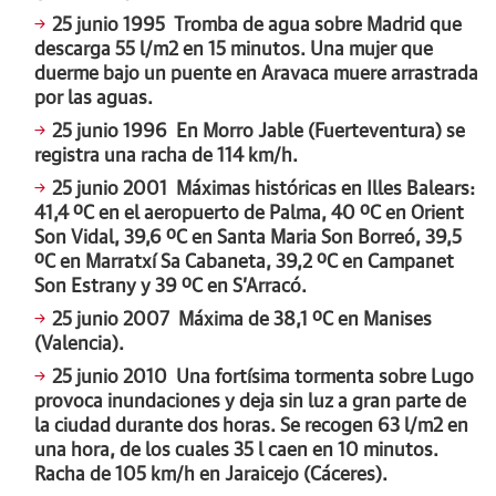
25 junio 1995
Tromba de agua sobre Madrid que
descarga 55 l/m2 en 15 minutos. Una mujer que
duerme bajo un puente en Aravaca muere arrastrada
por las aguas.
25 junio 1996
En Morro Jable (Fuerteventura) se
registra una racha de 114 km/h.
25 junio 2001
Máximas históricas en Illes Balears:
41,4 ºC en el aeropuerto de Palma, 40 ºC en Orient
Son Vidal, 39,6 ºC en Santa Maria Son Borreó, 39,5
ºC en Marratxí Sa Cabaneta, 39,2 ºC en Campanet
Son Estrany y 39 ºC en S’Arracó.
25 junio 2007
Máxima de 38,1 ºC en Manises
(Valencia).
25 junio 2010
Una fortísima tormenta sobre Lugo
provoca inundaciones y deja sin luz a gran parte de
la ciudad durante dos horas. Se recogen 63 l/m2 en
una hora, de los cuales 35 l caen en 10 minutos.
Racha de 105 km/h en Jaraicejo (Cáceres).