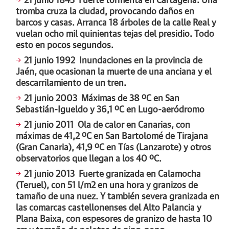
21 junio 1843
Fuerte tormenta en Cartagena. Una
tromba cruza la ciudad, provocando daños en
barcos y casas. Arranca 18 árboles de la calle Real y
vuelan ocho mil quinientas tejas del presidio. Todo
esto en pocos segundos.
21 junio 1992
Inundaciones en la provincia de
Jaén, que ocasionan la muerte de una anciana y el
descarrilamiento de un tren.
21 junio 2003
Máximas de 38 ºC en San
Sebastián-Igueldo y 36,1 ºC en Lugo-aeródromo
21 junio 2011
Ola de calor en Canarias, con
máximas de 41,2 ºC en San Bartolomé de Tirajana
(Gran Canaria), 41,9 ºC en Tías (Lanzarote) y otros
observatorios que llegan a los 40 ºC.
21 junio 2013
Fuerte granizada en Calamocha
(Teruel), con 51 l/m2 en una hora y granizos de
tamaño de una nuez. Y también severa granizada en
las comarcas castellonenses del Alto Palancia y
Plana Baixa, con espesores de granizo de hasta 10