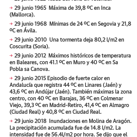
29 junio 1965
Máxima de 39,8 ºC en Inca
(Mallorca).
29 junio 1968
Mínimas de 24 ºC en Segovia y 21,8
ºC en Ávila.
29 junio 2010
Una tormenta deja 80,2 l/m2 en
Coscurita (Soria).
29 junio 2012
Máximos históricos de temperatura
en Baleares, con 41.1 ºC en Muro y 40 ºC en Sa
Pobla sa Canova.
29 junio 2015
Episodio de fuerte calor en
Andalucía que registra 44 ºC en Linares (Jaén) y
43,6 ºC en Andújar (Jaén). También máximas la zona
centro, con 40 ºC en Barajas, 36 ºC en Colmenar
Viejo, 39,3 ºC en Madrid-Retiro, 41,4 ºC en Almagro
(Ciudad Real) y 40,8 ºC en Ciudad Real.
29 junio 2018
Inundaciones en Molina de Aragón.
La precipitación acumulada fue de 14.8 l/m2. La
intensidad fue de 56.4l/m2 por hora. Se dijo que el