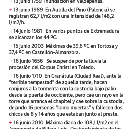
13 junio 1759
Inundación en Valdepeñas.
13 junio 1989
En Autilla del Pino (Palencia) se
registran 62,7 l/m2 con una intensidad de 148,2
l/m2/h.
14 junio 1981
En varios puntos de Extremadura
se alcanzan los 44 ºC.
15 junio 2003
Máximas de 39,6 ºC en Tortosa y
37,4 ºC en Castellón-Almanzora.
16 junio 1656
Se suspende por la lluvia la
procesión del Corpus Christi en Toledo.
16 junio 1710
En Granátula (Ciudad Real), ante la
“terrible tempestad” de aquella tarde, hacen
conjuros a la tormenta con la custodia bajo palio
desde la puerta de occidente, pero cae un rayo en la
torre que arranca el chapitel y cae sobre la custodia,
dejando 16 personas “como muertas” y fallecen dos
chicos de 8 y 14 años que estaban junto al preste.
16 junio 2010
Máxima diaria de 108,1 l/m2 en el