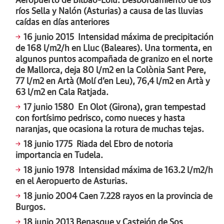
Aeropuerto de Bilbao-Loiu. Desbordamiento de los
ríos Sella y Nalón (Asturias) a causa de las lluvias
caídas en días anteriores
16 junio 2015
Intensidad máxima de precipitación
de 168 l/m2/h en Lluc (Baleares). Una tormenta, en
algunos puntos acompañada de granizo en el norte
de Mallorca, deja 80 l/m2 en la Colònia Sant Pere,
77 l/m2 en Artà (Molí d’en Leu), 76,4 l/m2 en Artà y
63 l/m2 en Cala Ratjada.
17 junio 1580
En Olot (Girona), gran tempestad
con fortísimo pedrisco, como nueces y hasta
naranjas, que ocasiona la rotura de muchas tejas.
18 junio 1775
Riada del Ebro de notoria
importancia en Tudela.
18 junio 1978
Intensidad máxima de 163.2 l/m2/h
en el Aeropuerto de Asturias.
18 junio 2004
Caen 7.228 rayos en la provincia de
Burgos.
18 junio 2013
Benasque y Castejón de Sos