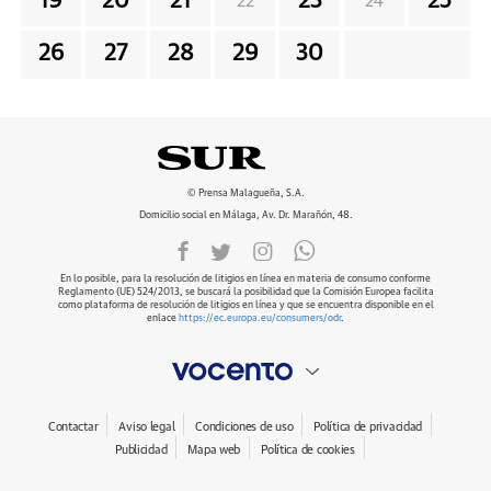
19
20
21
23
25
22
24
26
27
28
29
30
© Prensa Malagueña, S.A.
Domicilio social en Málaga, Av. Dr. Marañón, 48.
En lo posible, para la resolución de litigios en línea en materia de consumo conforme
Reglamento (UE) 524/2013, se buscará la posibilidad que la Comisión Europea facilita
como plataforma de resolución de litigios en línea y que se encuentra disponible en el
enlace
https://ec.europa.eu/consumers/odr
.
Contactar
Aviso legal
Condiciones de uso
Política de privacidad
Publicidad
Mapa web
Política de cookies