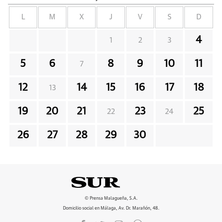
L
M
X
J
V
S
D
4
1
2
3
5
6
8
9
10
11
7
12
14
15
16
17
18
13
19
20
21
23
25
22
24
26
27
28
29
30
© Prensa Malagueña, S.A.
Domicilio social en Málaga, Av. Dr. Marañón, 48.