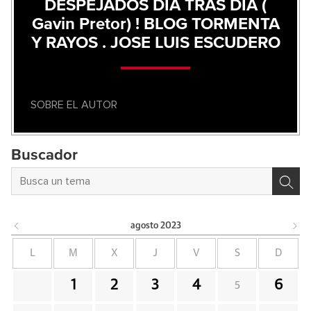
DESPEJADOS DÍA TRAS DÍA (
Gavin Pretor) ! BLOG TORMENTA
Y RAYOS . JOSE LUIS ESCUDERO
SOBRE EL AUTOR
Buscador
agosto
2023
L
M
X
J
V
S
D
1
2
3
4
6
5