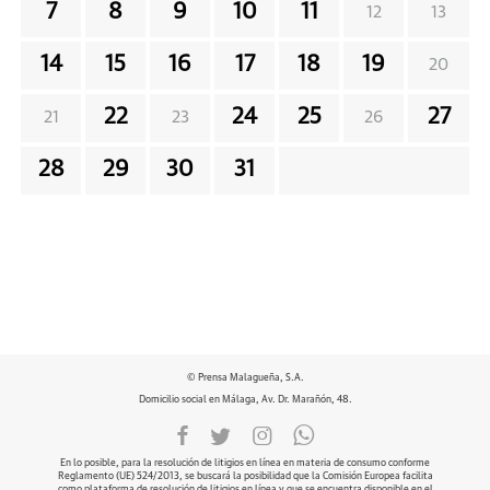
7
8
9
10
11
12
13
14
15
16
17
18
19
20
22
24
25
27
21
23
26
28
29
30
31
© Prensa Malagueña, S.A.
Domicilio social en Málaga, Av. Dr. Marañón, 48.
En lo posible, para la resolución de litigios en línea en materia de consumo conforme
Reglamento (UE) 524/2013, se buscará la posibilidad que la Comisión Europea facilita
como plataforma de resolución de litigios en línea y que se encuentra disponible en el