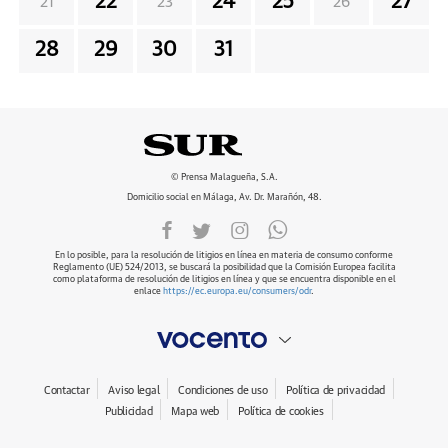
22
24
25
27
21
23
26
28
29
30
31
© Prensa Malagueña, S.A.
Domicilio social en Málaga, Av. Dr. Marañón, 48.
En lo posible, para la resolución de litigios en línea en materia de consumo conforme
Reglamento (UE) 524/2013, se buscará la posibilidad que la Comisión Europea facilita
como plataforma de resolución de litigios en línea y que se encuentra disponible en el
enlace
https://ec.europa.eu/consumers/odr
.
Contactar
Aviso legal
Condiciones de uso
Política de privacidad
Publicidad
Mapa web
Política de cookies