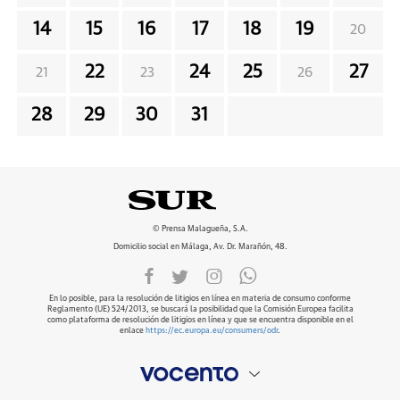
14
15
16
17
18
19
20
22
24
25
27
21
23
26
28
29
30
31
© Prensa Malagueña, S.A.
Domicilio social en Málaga, Av. Dr. Marañón, 48.
En lo posible, para la resolución de litigios en línea en materia de consumo conforme
Reglamento (UE) 524/2013, se buscará la posibilidad que la Comisión Europea facilita
como plataforma de resolución de litigios en línea y que se encuentra disponible en el
enlace
https://ec.europa.eu/consumers/odr
.