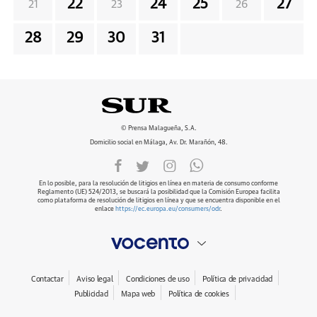
22
24
25
27
21
23
26
28
29
30
31
© Prensa Malagueña, S.A.
Domicilio social en Málaga, Av. Dr. Marañón, 48.
En lo posible, para la resolución de litigios en línea en materia de consumo conforme
Reglamento (UE) 524/2013, se buscará la posibilidad que la Comisión Europea facilita
como plataforma de resolución de litigios en línea y que se encuentra disponible en el
enlace
https://ec.europa.eu/consumers/odr
.
Contactar
Aviso legal
Condiciones de uso
Política de privacidad
Publicidad
Mapa web
Política de cookies