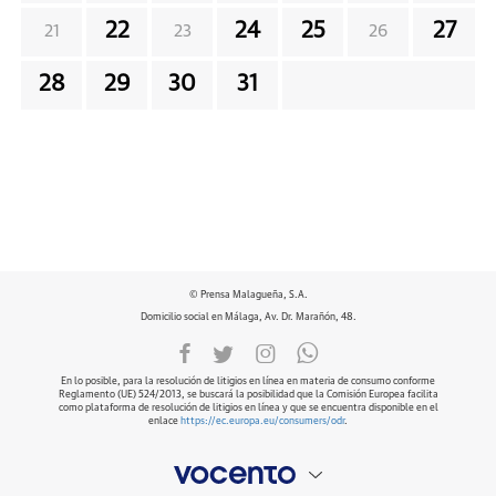
22
24
25
27
21
23
26
28
29
30
31
© Prensa Malagueña, S.A.
Domicilio social en Málaga, Av. Dr. Marañón, 48.
En lo posible, para la resolución de litigios en línea en materia de consumo conforme
Reglamento (UE) 524/2013, se buscará la posibilidad que la Comisión Europea facilita
como plataforma de resolución de litigios en línea y que se encuentra disponible en el
enlace
https://ec.europa.eu/consumers/odr
.