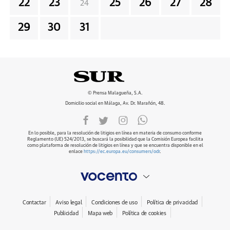
22
23
25
26
27
28
24
29
30
31
© Prensa Malagueña, S.A.
Domicilio social en Málaga, Av. Dr. Marañón, 48.
En lo posible, para la resolución de litigios en línea en materia de consumo conforme
Reglamento (UE) 524/2013, se buscará la posibilidad que la Comisión Europea facilita
como plataforma de resolución de litigios en línea y que se encuentra disponible en el
enlace
https://ec.europa.eu/consumers/odr
.
Contactar
Aviso legal
Condiciones de uso
Política de privacidad
Publicidad
Mapa web
Política de cookies