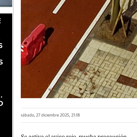
E
A
S
S
.
O
sábado, 27 diciembre 2025, 21:18
Se activa el aviso rojo, mucha precaución.