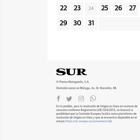
22
23
25
26
27
24
29
30
31
© Prensa Malagueña, S.A.
Domicilio social en Málaga, Av. Dr. Marañón, 48.
En lo posible, para la resolución de litigios en línea en materia de
consumo conforme Reglamento (UE) 524/2013, se buscará la
posibilidad que la Comisión Europea facilita como plataforma de
resolución de litigios en línea y que se encuentra disponible en el
enlace
https://ec.europa.eu/consumers/odr
.