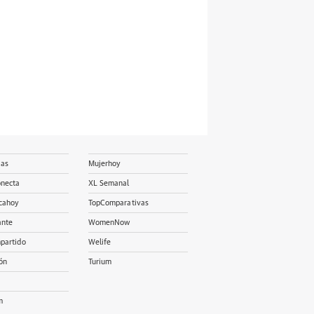
ias
Mujerhoy
onecta
XL Semanal
cahoy
TopComparativas
ante
WomenNow
partido
Welife
ón
Turium
m