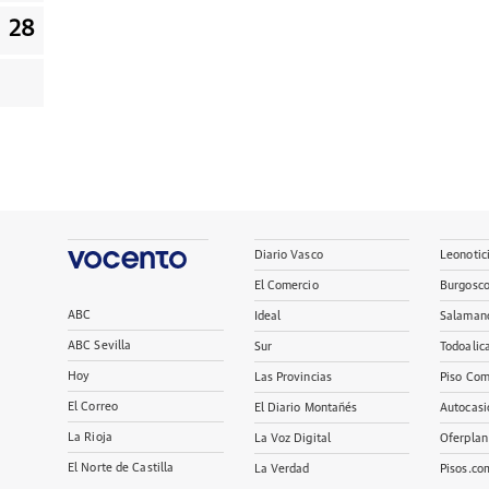
28
Diario Vasco
Leonotic
El Comercio
Burgosc
ABC
Ideal
Salaman
ABC Sevilla
Sur
Todoalic
Hoy
Las Provincias
Piso Com
El Correo
El Diario Montañés
Autocasi
La Rioja
La Voz Digital
Oferplan
El Norte de Castilla
La Verdad
Pisos.co