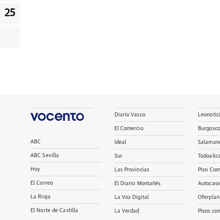
25
Diario Vasco
Leonotic
El Comercio
Burgosc
ABC
Ideal
Salaman
ABC Sevilla
Sur
Todoalic
Hoy
Las Provincias
Piso Com
El Correo
El Diario Montañés
Autocasi
La Rioja
La Voz Digital
Oferplan
El Norte de Castilla
La Verdad
Pisos.co