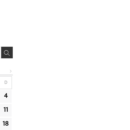
D
4
11
18