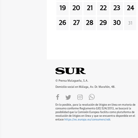
19
20
21
22
23
24
26
27
28
29
30
31
© Prensa Malagueña, S.A.
Domicilio social en Málaga, Av. Dr. Marañón, 48.
En lo posible, para la resolución de litigios en línea en materia de
consumo conforme Reglamento (UE) 524/2013, se buscará la
posibilidad que la Comisión Europea facilita como plataforma de
resolución de litigios en línea y que se encuentra disponible en el
enlace
https://ec.europa.eu/consumers/odr
.