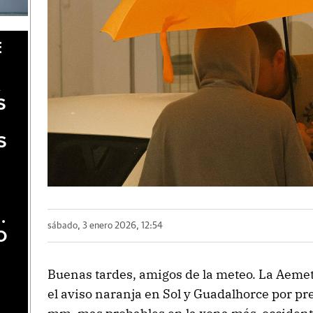
E
A
S
S
.
sábado, 3 enero 2026, 12:54
O
Buenas tardes, amigos de la meteo. La Aem
el aviso naranja en Sol y Guadalhorce por pr