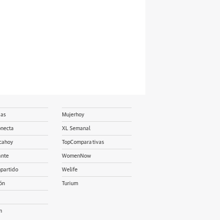
ias
Mujerhoy
onecta
XL Semanal
cahoy
TopComparativas
ante
WomenNow
partido
Welife
ón
Turium
m