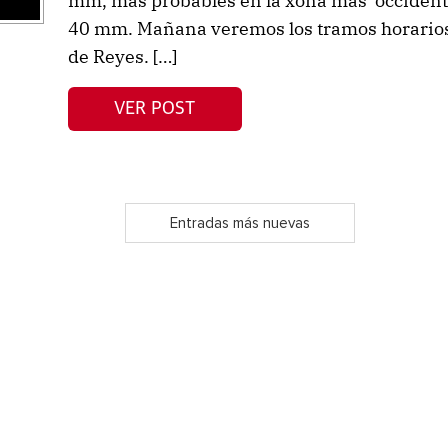
mm, mas probables en la xona más occidental
40 mm. Mañana veremos los tramos horarios d
de Reyes. […]
VER POST
Entradas más nuevas