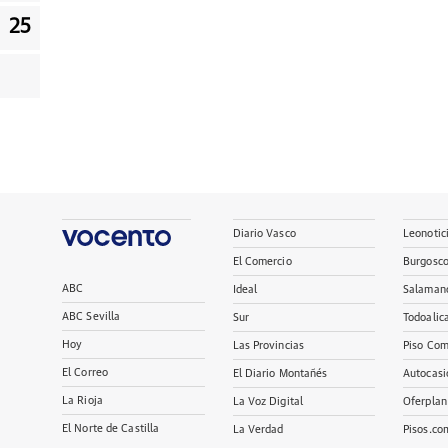
25
Diario Vasco
Leonotic
El Comercio
Burgosc
ABC
Ideal
Salaman
ABC Sevilla
Sur
Todoalic
Hoy
Las Provincias
Piso Com
El Correo
El Diario Montañés
Autocasi
La Rioja
La Voz Digital
Oferplan
El Norte de Castilla
La Verdad
Pisos.co