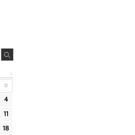
D
4
11
18