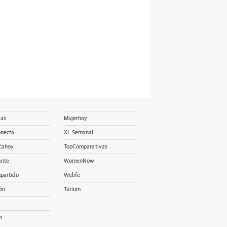
ias
Mujerhoy
onecta
XL Semanal
cahoy
TopComparativas
ante
WomenNow
partido
Welife
ón
Turium
m