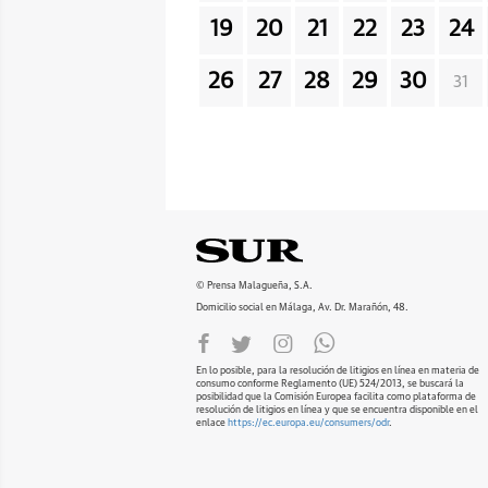
19
20
21
22
23
24
26
27
28
29
30
31
© Prensa Malagueña, S.A.
Domicilio social en Málaga, Av. Dr. Marañón, 48.
En lo posible, para la resolución de litigios en línea en materia de
consumo conforme Reglamento (UE) 524/2013, se buscará la
posibilidad que la Comisión Europea facilita como plataforma de
resolución de litigios en línea y que se encuentra disponible en el
enlace
https://ec.europa.eu/consumers/odr
.