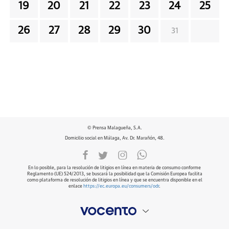
19
20
21
22
23
24
25
26
27
28
29
30
31
© Prensa Malagueña, S.A.
Domicilio social en Málaga, Av. Dr. Marañón, 48.
En lo posible, para la resolución de litigios en línea en materia de consumo conforme
Reglamento (UE) 524/2013, se buscará la posibilidad que la Comisión Europea facilita
como plataforma de resolución de litigios en línea y que se encuentra disponible en el
enlace
https://ec.europa.eu/consumers/odr
.