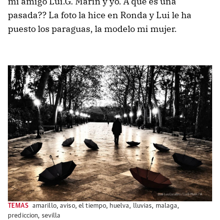
mi amigo Lui.G. Marin y yo. A que es una
pasada?? La foto la hice en Ronda y Lui le ha
puesto los paraguas, la modelo mi mujer.
TEMAS
amarillo
,
aviso
,
el tiempo
,
huelva
,
lluvias
,
malaga
,
prediccion
,
sevilla