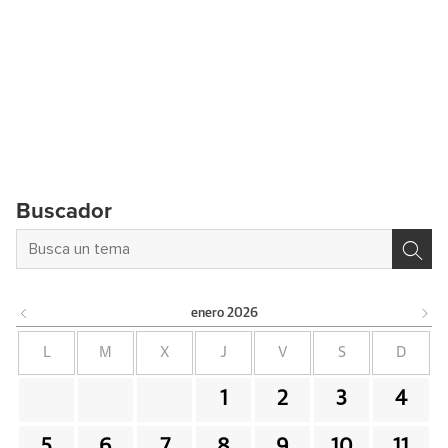
Buscador
enero
2026
L
M
X
J
V
S
D
1
2
3
4
5
6
7
8
9
10
11