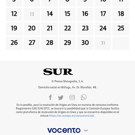
12
14
15
16
17
18
13
19
20
21
22
23
24
25
26
27
28
29
30
31
© Prensa Malagueña, S.A.
Domicilio social en Málaga, Av. Dr. Marañón, 48.
En lo posible, para la resolución de litigios en línea en materia de consumo conforme
Reglamento (UE) 524/2013, se buscará la posibilidad que la Comisión Europea facilita
como plataforma de resolución de litigios en línea y que se encuentra disponible en el
enlace
https://ec.europa.eu/consumers/odr
.