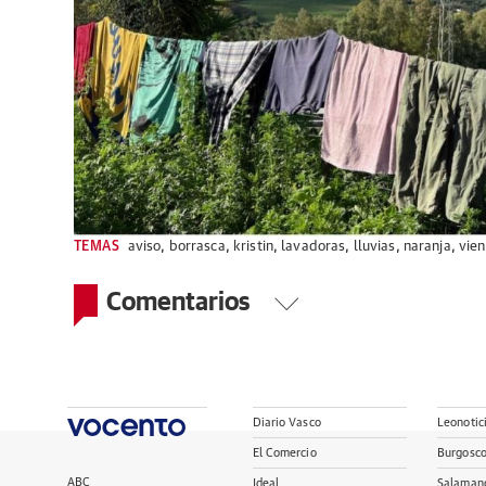
TEMAS
aviso
,
borrasca
,
kristin
,
lavadoras
,
lluvias
,
naranja
,
vien
Comentarios
Diario Vasco
Leonotic
El Comercio
Burgosc
ABC
Ideal
Salaman