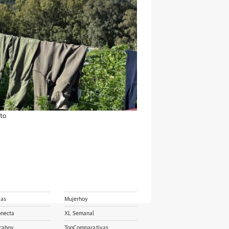
to
ias
Mujerhoy
onecta
XL Semanal
cahoy
TopComparativas