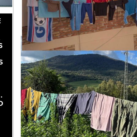
E
A
S
S
.
O