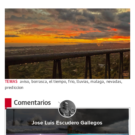
TEMAS
aviso
,
borrasca
,
el tiempo
,
frio
,
lluvias
,
malaga
,
nevadas
,
prediccion
Comentarios
Jose Luis Escudero Gallegos