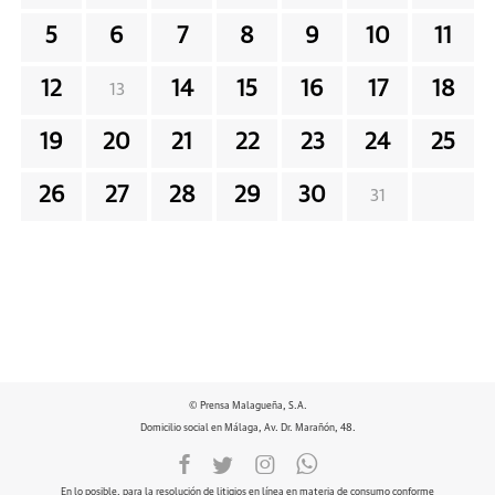
5
6
7
8
9
10
11
12
14
15
16
17
18
13
19
20
21
22
23
24
25
26
27
28
29
30
31
© Prensa Malagueña, S.A.
Domicilio social en Málaga, Av. Dr. Marañón, 48.
En lo posible, para la resolución de litigios en línea en materia de consumo conforme