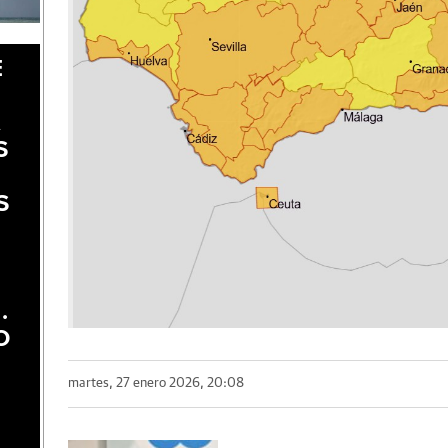
E
A
S
S
.
O
martes, 27 enero 2026, 20:08