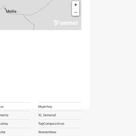
ias
Mujerhoy
onecta
XL Semanal
cahoy
TopComparativas
ante
WomenNow