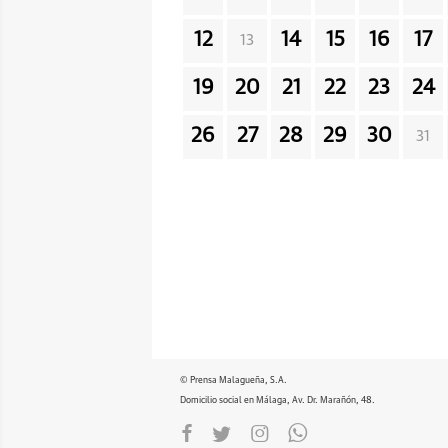
12
14
15
16
17
13
19
20
21
22
23
24
26
27
28
29
30
31
© Prensa Malagueña, S.A.
Domicilio social en Málaga, Av. Dr. Marañón, 48.