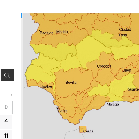
D
4
11