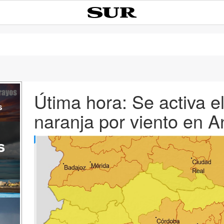
Útima hora: Se activa el
s
naranja por viento en A
s