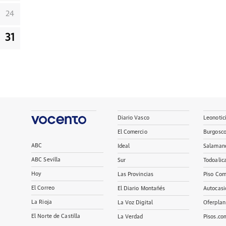
24
31
Diario Vasco
Leonotic
El Comercio
Burgosc
ABC
Ideal
Salaman
ABC Sevilla
Sur
Todoalic
Hoy
Las Provincias
Piso Com
El Correo
El Diario Montañés
Autocasi
La Rioja
La Voz Digital
Oferplan
El Norte de Castilla
La Verdad
Pisos.co