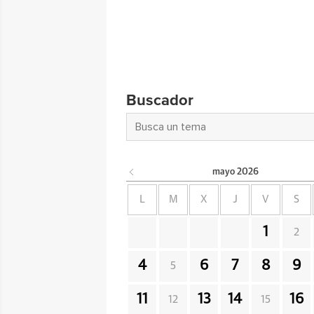
Buscador
mayo
2026
L
M
X
J
V
S
1
2
4
6
7
8
9
5
11
13
14
16
12
15