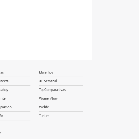
ias
Mujerhoy
onecta
XL Semanal
cahoy
TopComparativas
ante
WomenNow
partido
Welife
ón
Turium
m