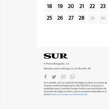
18
19
20
21
22
23
25
26
27
28
29
30
© Prensa Malagueña, S.A.
Domicilio social en Málaga, Av. Dr. Marañón, 48.
En lo posible, para la resolución de litigios en línea en materia de
consumo conforme Reglamento (UE) 524/2013, se buscará la
posibilidad que la Comisión Europea facilita como plataforma de
resolución de litigios en línea y que se encuentra disponible en el
enlace
https://ec.europa.eu/consumers/odr
.