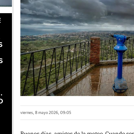
E
A
S
S
.
O
viernes, 8 mayo 2026, 09:05
Buenos días, amigos de la meteo. Cuando so